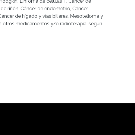
Hodgkin, Linfoma de células T, Cáncer de
 de riñón, Cáncer de endometrio, Cáncer
Cáncer de hígado y vías biliares, Mesotelioma y
n otros medicamentos y/o radioterapia, según