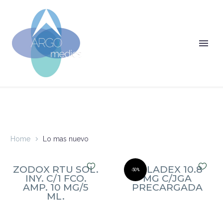
Home
Lo mas nuevo
ZODOX RTU SOL.
ZOLADEX 10.8
-50%
INY. C/1 FCO.
MG C/JGA
AMP. 10 MG/5
PRECARGADA
ML.